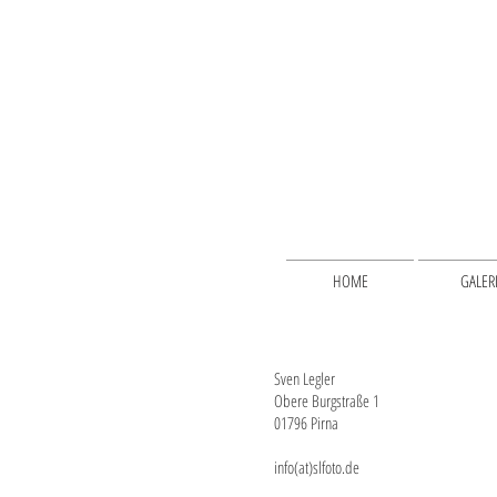
HOME
GALER
Sven Legler
Obere Burgstraße 1
01796 Pirna
​info(at)slfoto.de