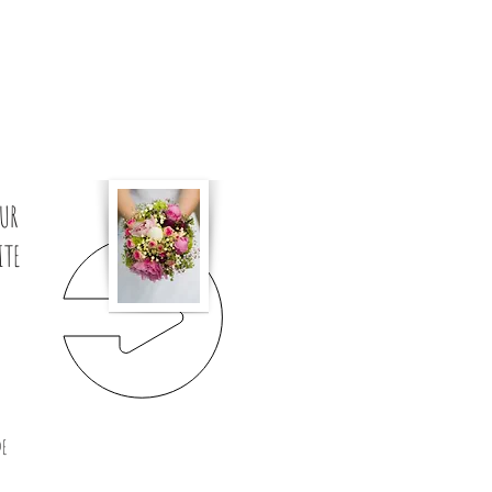
ZUR
ITE
E