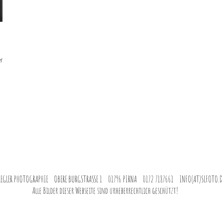
dem
LEGLER PHOTOGRAPHIE OBERE BURGSTRASSE 1 01796 PIRNA 0172 7187661 INFO(AT)SLFOTO.D
Alle Bilder dieser Webseite sind urheberrechtlich geschützt!